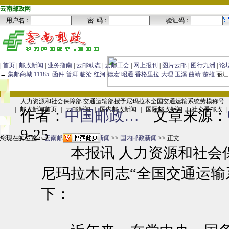
云南邮政网
|
首页
|
邮政新闻
|
业务指南
|
云邮动态
|
云邮工会
|
网上报刊
|
图片云邮
|
图行九洲
|
论
→
集邮商城
11185
函件
普洱
临沧
红河
德宏
昭通
香格里拉
大理
玉溪
曲靖
楚雄
丽江
人力资源和社会保障部 交通运输部授予尼玛拉木全国交通运输系统劳模称号
|
邮政新闻首页
|
云邮新闻
|
国内邮政新闻
|
国际邮政新闻
|
社会看邮政
|
作者：
中国邮政…
文章来源：
9-25
您现在的位置：
云南邮政网
>>
邮政新闻
>>
国内邮政新闻
>> 正文
本报讯 人力资源和社会保
尼玛拉木同志“全国交通运输
下：