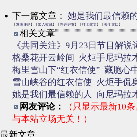
下一篇文章：
她是我们最信赖
【
发表评论
】【
加入收藏
】【
告诉好友
】【
打印此文
】【
关闭窗口
】
相关文章
《共同关注》9月23日节目解说词
格桑花开云岭间
火炬手尼玛拉
梅里雪山下“红衣信使”
藏胞心
雪山峡谷的红衣信使
火炬手侃
她是我们最信赖的人
向尼玛拉
网友评论：
（只显示最新10
与本站立场无关！）
最新文章